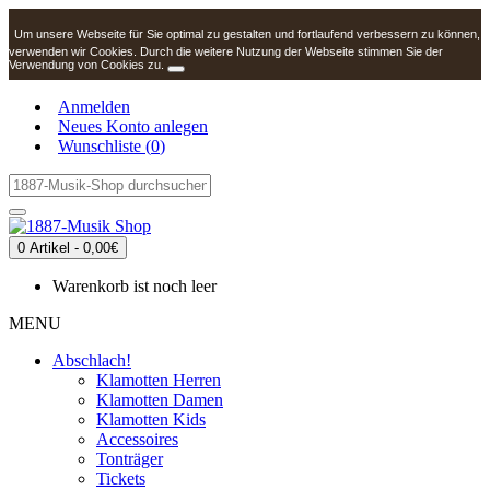
Um unsere Webseite für Sie optimal zu gestalten und fortlaufend verbessern zu können,
verwenden wir Cookies. Durch die weitere Nutzung der Webseite stimmen Sie der
Verwendung von Cookies zu.
Anmelden
Neues Konto anlegen
Wunschliste (
0
)
0 Artikel - 0,00€
Warenkorb ist noch leer
MENU
Abschlach!
Klamotten Herren
Klamotten Damen
Klamotten Kids
Accessoires
Tonträger
Tickets